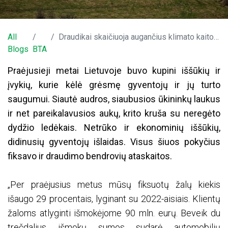
All
Draudikai skaičiuoja augančius klimato kaitos nuostolius: už vėjo nusiaubtus laukus – virš ketvirčio milijono
Blogs
BTA
Praėjusieji metai Lietuvoje buvo kupini iššūkių ir
įvykių, kurie kėlė grėsmę gyventojų ir jų turto
saugumui. Siautė audros, siaubusios ūkininkų laukus
ir net pareikalavusios aukų, krito kruša su neregėto
dydžio ledėkais. Netrūko ir ekonominių iššūkių,
didinusių gyventojų išlaidas. Visus šiuos pokyčius
fiksavo ir draudimo bendrovių ataskaitos.
„Per praėjusius metus mūsų fiksuotų žalų kiekis
išaugo 29 procentais, lyginant su 2022-aisiais. Klientų
žaloms atlyginti išmokėjome 90 mln. eurų. Beveik du
trečdalius išmokų sumos sudarė automobilių