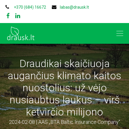
+370 (684) 16672
labas@drausk.lt
Draudikai skaičiuoja
augančius klimato kaitos
nuostolius: už vėjo
nusiaubtus laukus – virš
ketvirčio milijono
2024-02-08 | AAS „BTA Baltic Insurance Company“