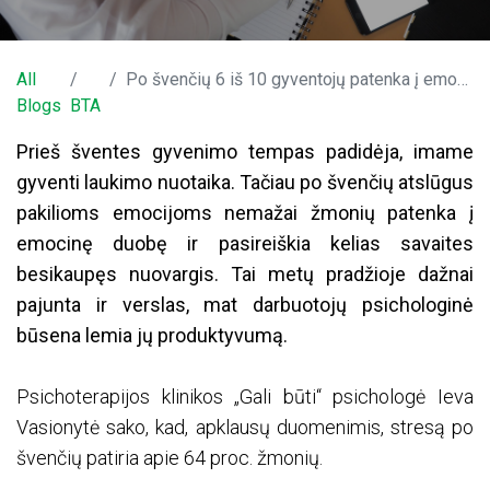
All
Po švenčių 6 iš 10 gyventojų patenka į emocinę duobę: kaip darbdavys gali palengvinti šią naštą?
Blogs
BTA
Prieš šventes gyvenimo tempas padidėja, imame
gyventi laukimo nuotaika. Tačiau po švenčių atslūgus
pakilioms emocijoms nemažai žmonių patenka į
emocinę duobę ir pasireiškia kelias savaites
besikaupęs nuovargis. Tai metų pradžioje dažnai
pajunta ir verslas, mat darbuotojų psichologinė
būsena lemia jų produktyvumą.
Psichoterapijos klinikos „Gali būti“ psichologė Ieva
Vasionytė sako, kad, apklausų duomenimis, stresą po
švenčių patiria apie 64 proc. žmonių.