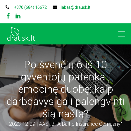
+370 (684) 16672
labas@drausk.lt
Po švenčių 6 iš 10
gyventojų patenka į
emocinę duobę: kaip
darbdavys gali palengvinti
šią naštą?
2023-12-29 | AAS „BTA Baltic Insurance Company“