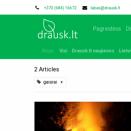
+370 (684) 16672
labas@drausk.lt
Pagrindinis
D
Blogs:
Visi
Drausk.lt naujienos
Liet
2 Articles
gaisrai
×