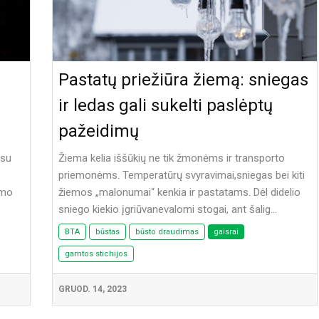
Pastatų priežiūra žiemą: sniegas
ir ledas gali sukelti paslėptų
pažeidimų
isu
Žiema kelia iššūkių ne tik žmonėms ir transporto
priemonėms. Temperatūrų svyravimai,sniegas bei kiti
ymo
žiemos „malonumai“ kenkia ir pastatams. Dėl didelio
sniego kiekio įgriūvanevalomi stogai, ant šalig...
BTA
būstas
būsto draudimas
gaisrai
gamtos stichijos
GRUOD. 14, 2023