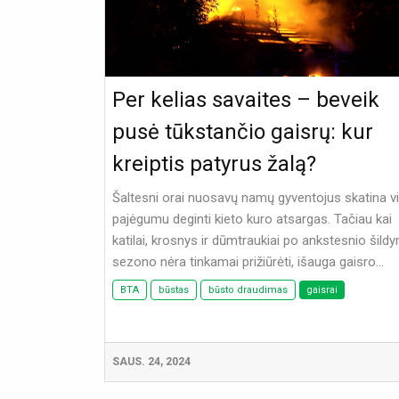
Per kelias savaites – beveik
pusė tūkstančio gaisrų: kur
kreiptis patyrus žalą?
Šaltesni orai nuosavų namų gyventojus skatina v
pajėgumu deginti kieto kuro atsargas. Tačiau kai
katilai, krosnys ir dūmtraukiai po ankstesnio šild
sezono nėra tinkamai prižiūrėti, išauga gaisro...
BTA
būstas
būsto draudimas
gaisrai
SAUS. 24, 2024