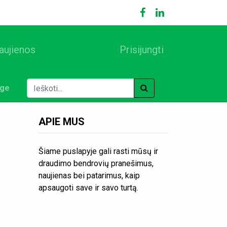
aujienos
Prisijungti
ige
APIE MUS
Šiame puslapyje gali rasti mūsų ir
draudimo bendrovių pranešimus,
naujienas bei patarimus, kaip
apsaugoti save ir savo turtą.