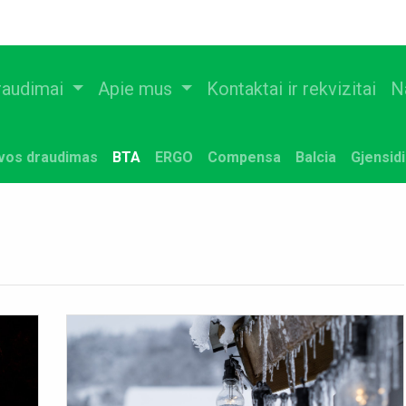
raudimai
Apie mus
Kontaktai ir rekvizitai
N
uvos draudimas
BTA
ERGO
Compensa
Balcia
Gjensid