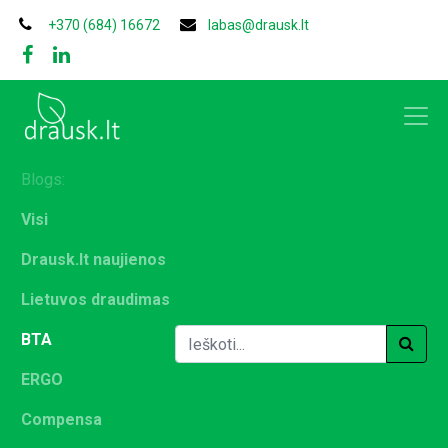
+370 (684) 16672
labas@drausk.lt
Blogs:
Visi
Drausk.lt naujienos
Lietuvos draudimas
BTA
ERGO
Compensa