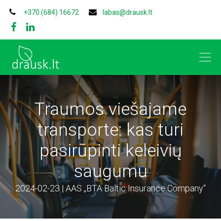
+370 (684) 16672
labas@drausk.lt
Traumos viešajame
transporte: kas turi
pasirūpinti keleivių
saugumu
2024-02-23 | AAS „BTA Baltic Insurance Company“