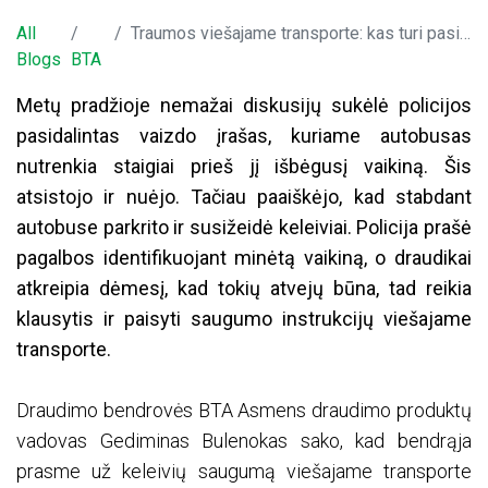
All
Traumos viešajame transporte: kas turi pasirūpinti keleivių saugumu
Blogs
BTA
Metų pradžioje nemažai diskusijų sukėlė policijos
pasidalintas vaizdo įrašas, kuriame autobusas
nutrenkia staigiai prieš jį išbėgusį vaikiną. Šis
atsistojo ir nuėjo. Tačiau paaiškėjo, kad stabdant
autobuse parkrito ir susižeidė keleiviai. Policija prašė
pagalbos identifikuojant minėtą vaikiną, o draudikai
atkreipia dėmesį, kad tokių atvejų būna, tad reikia
klausytis ir paisyti saugumo instrukcijų viešajame
transporte.
Draudimo bendrovės BTA Asmens draudimo produktų
vadovas Gediminas Bulenokas sako, kad bendrąja
prasme už keleivių saugumą viešajame transporte