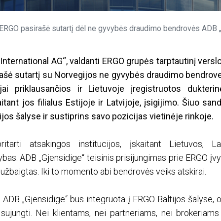
ERGO pasirašė sutartį dėl ne gyvybės draudimo bendrovės ADB „Gjensidige“ Balt
ternational AG“, valdanti ERGO grupės tarptautinį verslo
irašė sutartį su Norvegijos ne gyvybės draudimo bendrov
 jai priklausančios ir Lietuvoje įregistruotos dukte
itant jos filialus Estijoje ir Latvijoje, įsigijimo. Šiuo s
tijos šalyse ir sustiprins savo pozicijas vietinėje rinkoje.
ritarti atsakingos institucijos, įskaitant Lietuvos, La
ybas. ADB „Gjensidige“ teisinis prisijungimas prie ERGO įvyk
r užbaigtas. Iki to momento abi bendrovės veiks atskirai.
 ADB „Gjensidige“ bus integruota į ERGO Baltijos šalyse, 
sujungti. Nei klientams, nei partneriams, nei brokeriams