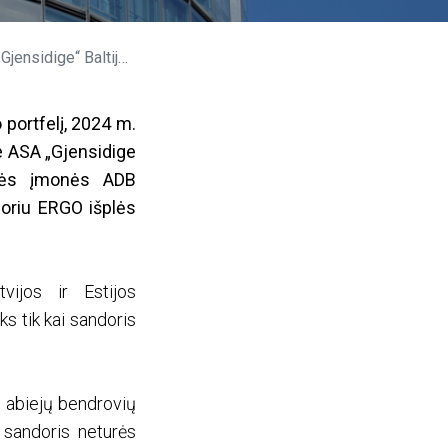
ijos šalyse įsigijimo
 portfelį, 2024 m.
e ASA „Gjensidige
rinės įmonės ADB
andoriu ERGO išplės
tvijos ir Estijos
s tik kai sandoris
o abiejų bendrovių
 sandoris neturės