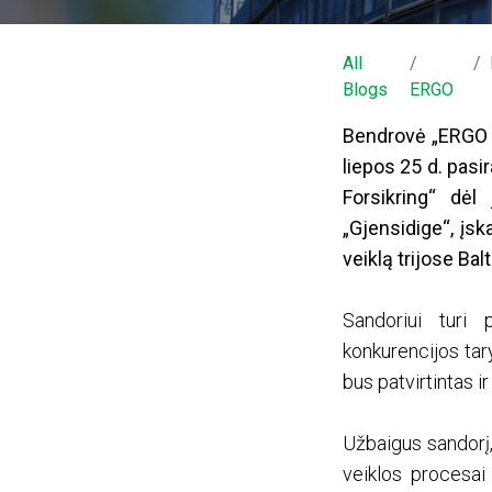
All
Blogs
ERGO
Bendrovė „ERGO In
liepos 25 d. pas
Forsikring“ dėl
„Gjensidige“, įska
veiklą trijose Bal
Sandoriui turi p
konkurencijos tar
bus patvirtintas i
Užbaigus sandorį,
veiklos procesai 