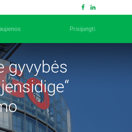
aujienos
Prisijungti
ne gyvybės
ensidige“
imo