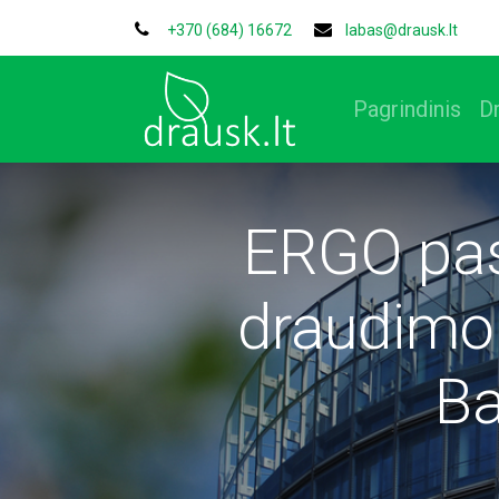
+370 (684) 16672
labas@drausk.lt
Pagrindinis
D
ERGO pasi
draudimo
Ba