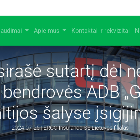
raudimai
Apie mus
Kontaktai ir rekvizitai
N
rašė sutartį dėl 
 bendrovės ADB „Gj
ltijos šalyse įsigij
2024-07-25 | ERGO Insurance SE Lietuvos filialas