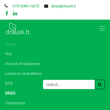
+370 (684) 16672
labas@drausk.lt
Blogs:
Visi
Drausk.lt naujienos
Lietuvos draudimas
BTA
ERGO
Compensa