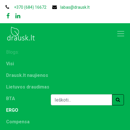
+370 (684) 16672
labas@drausk.lt
Blogs:
Visi
Drausk.lt naujienos
Lietuvos draudimas
BTA
ERGO
Compensa