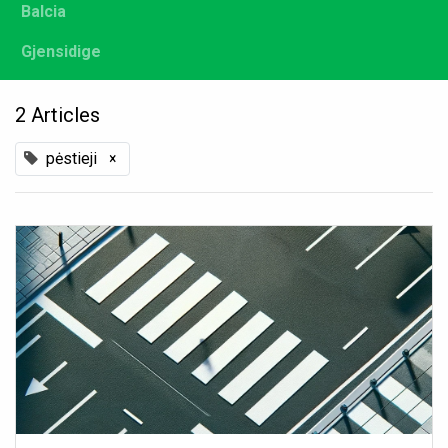
Balcia
Gjensidige
2 Articles
pėstieji
×