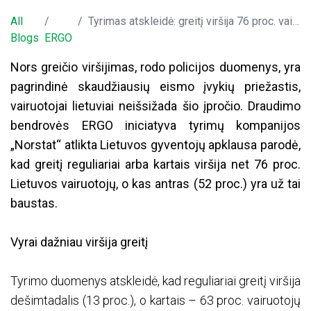
All
Tyrimas atskleidė: greitį viršija 76 proc. vairuotojų Lietuvoje, o kas antras yra už tai gavęs baudą
Blogs
ERGO
Nors greičio viršijimas, rodo policijos duomenys, yra
pagrindinė skaudžiausių eismo įvykių priežastis,
vairuotojai lietuviai neišsižada šio įpročio. Draudimo
bendrovės ERGO iniciatyva tyrimų kompanijos
„Norstat“ atlikta Lietuvos gyventojų apklausa parodė,
kad greitį reguliariai arba kartais viršija net 76 proc.
Lietuvos vairuotojų, o kas antras (52 proc.) yra už tai
baustas.
Vyrai dažniau viršija greitį
Tyrimo duomenys atskleidė, kad reguliariai greitį viršija
dešimtadalis (13 proc.), o kartais – 63 proc. vairuotojų