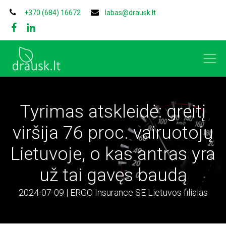
+370 (684) 16672
labas@drausk.lt
Tyrimas atskleidė: greitį
viršija 76 proc. vairuotojų
Lietuvoje, o kas antras yra
už tai gavęs baudą
2024-07-09 | ERGO Insurance SE Lietuvos filialas