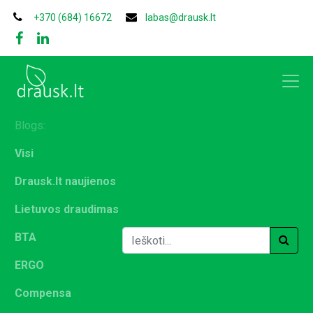
+370 (684) 16672
labas@drausk.lt
Blogs:
Visi
Drausk.lt naujienos
Lietuvos draudimas
BTA
ERGO
Compensa