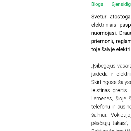
Blogs
Gjensidi
Svetur atostoga
elektriniais pas
nuomojasi. Draud
priemonių reglam
toje šalyje elekt
„Įsibėgėjus vasar
įsideda ir elektr
Skirtingose šalys
leistinas greitis
liemenes, šioje š
telefonu ir ausi
šalmai. Vokietij
pėsčiųjų takais“