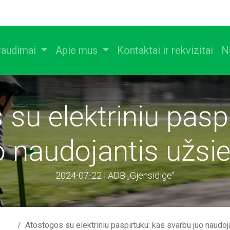
raudimai
Apie mus
Kontaktai ir rekvizitai
N
su elektriniu pasp
o naudojantis užsie
2024-07-22 | ADB „Gjensidige“
Atostogos su elektriniu paspirtuku: kas svarbu juo naudojan