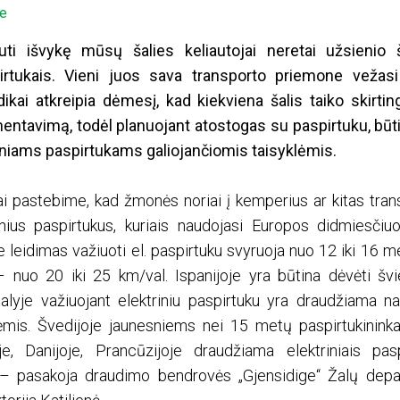
ge
uti išvykę mūsų šalies keliautojai neretai užsienio 
pirtukais. Vieni juos sava transporto priemone vežas
ikai atkreipia dėmesį, kad kiekviena šalis taiko skirtin
entavimą, todėl planuojant atostogas su paspirtuku, būti
riniams paspirtukams galiojančiomis taisyklėmis.
ai pastebime, kad žmonės noriai į kemperius ar kitas tra
inius paspirtukus, kuriais naudojasi Europos didmiesčiuo
e leidimas važiuoti el. paspirtuku svyruoja nuo 12 iki 16 
 – nuo 20 iki 25 km/val. Ispanijoje yra būtina dėvėti šv
alyje važiuojant elektriniu paspirtuku yra draudžiama na
nėmis. Švedijoje jaunesniems nei 15 metų paspirtukinink
oje, Danijoje, Prancūzijoje draudžiama elektriniais pasp
, – pasakoja draudimo bendrovės „Gjensidige“ Žalų de