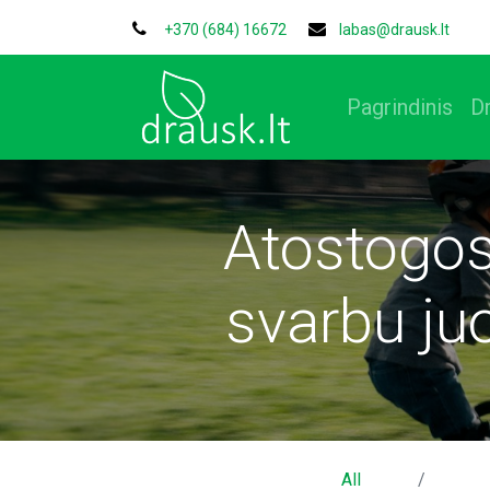
+370 (684) 16672
labas@drausk.lt
Pagrindinis
D
Atostogos 
svarbu ju
All