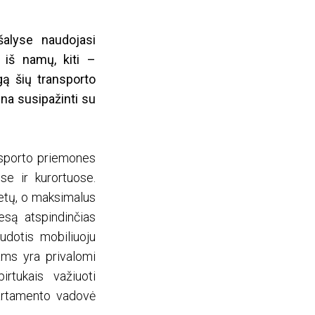
šalyse naudojasi
i iš namų, kiti –
gą šių transporto
na susipažinti su
nsporto priemones
se ir kurortuose.
metų, o maksimalus
iesą atspindinčias
udotis mobiliuoju
ams yra privalomi
irtukais važiuoti
partamento vadovė