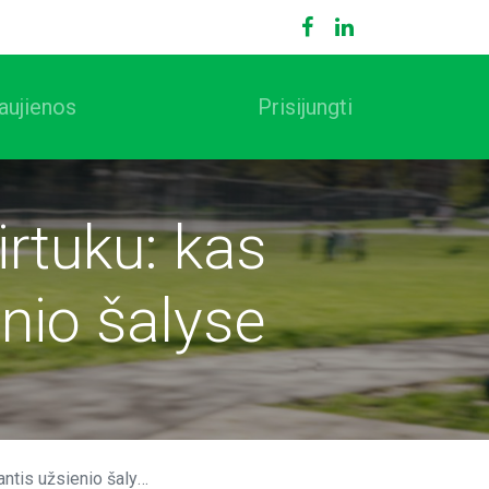
aujienos
Prisijungti
irtuku: kas
nio šalyse
tis užsienio šalyse