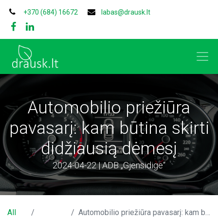
+370 (684) 16672
labas@drausk.lt
Automobilio priežiūra
pavasarį: kam būtina skirti
didžiausią dėmesį
2024-04-22 | ADB „Gjensidige“
All
Automobilio priežiūra pavasarį: kam būtina skirti didžiausią dėmesį