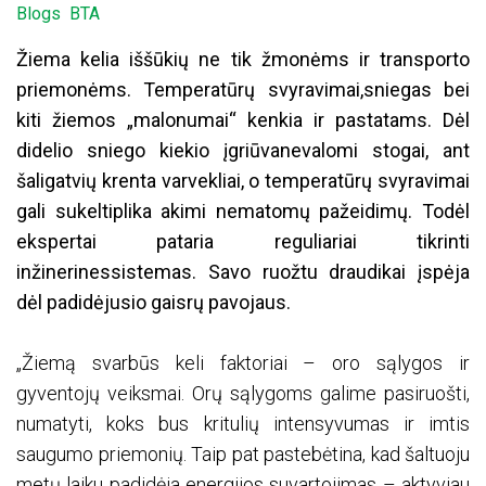
Blogs
BTA
Žiema kelia iššūkių ne tik žmonėms ir transporto
priemonėms. Temperatūrų svyravimai,sniegas bei
kiti žiemos „malonumai“ kenkia ir pastatams. Dėl
didelio sniego kiekio įgriūvanevalomi stogai, ant
šaligatvių krenta varvekliai, o temperatūrų svyravimai
gali sukeltiplika akimi nematomų pažeidimų. Todėl
ekspertai pataria reguliariai tikrinti
inžinerinessistemas. Savo ruožtu draudikai įspėja
dėl padidėjusio gaisrų pavojaus.
„Žiemą svarbūs keli faktoriai – oro sąlygos ir
gyventojų veiksmai. Orų sąlygoms galime pasiruošti,
numatyti, koks bus kritulių intensyvumas ir imtis
saugumo priemonių. Taip pat pastebėtina, kad šaltuoju
metų laiku padidėja energijos suvartojimas – aktyviau