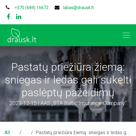
+370 (684) 16672
labas@drausk.lt
Pastatų priežiūra žiemą:
sniegas ir ledas gali sukelti
paslėptų pažeidimų
2023-12-15 | AAS „BTA Baltic Insurance Company“
All
Pastatų priežiūra žiemą: sniegas ir ledas gali sukelti paslėptų pažeidimų