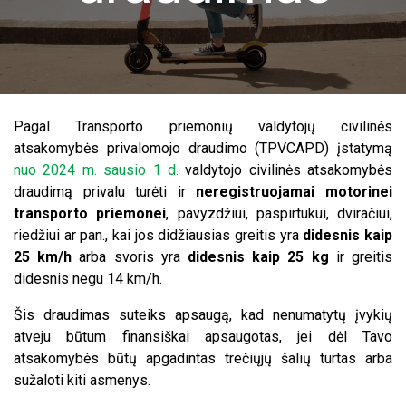
Pagal Transporto priemonių valdytojų civilinės
atsakomybės privalomojo draudimo (TPVCAPD) įstatymą
nuo 2024 m. sausio 1 d.
valdytojo civilinės atsakomybės
draudimą privalu turėti ir
neregistruojamai motorinei
transporto priemonei
, pavyzdžiui, paspirtukui, dviračiui,
riedžiui ar pan., kai jos didžiausias greitis yra
didesnis kaip
25 km/h
arba svoris yra
didesnis kaip 25 kg
ir greitis
didesnis negu 14 km/h.
Šis draudimas suteiks apsaugą, kad nenumatytų įvykių
atveju būtum finansiškai apsaugotas, jei dėl Tavo
atsakomybės būtų apgadintas trečiųjų šalių turtas arba
sužaloti kiti asmenys.