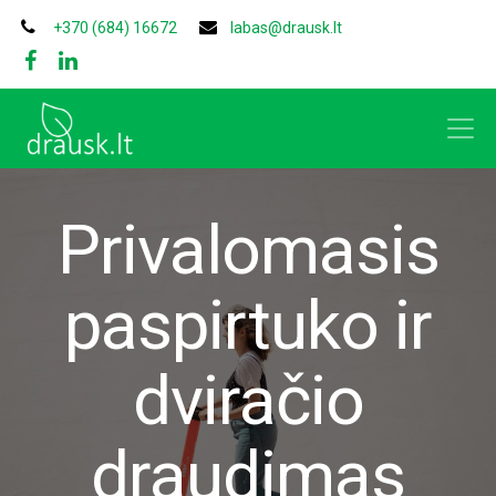
+370 (684) 16672
labas@drausk.lt
Privalomasis
paspirtuko ir
dviračio
draudimas