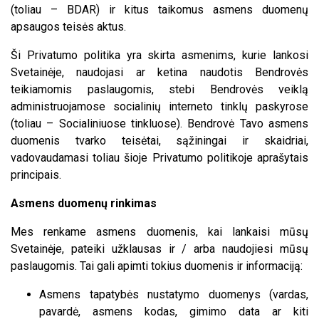
(toliau – BDAR) ir kitus taikomus asmens duomenų
apsaugos teisės aktus.
Ši Privatumo politika yra skirta asmenims, kurie lankosi
Svetainėje, naudojasi ar ketina naudotis Bendrovės
teikiamomis paslaugomis, stebi Bendrovės veiklą
administruojamose socialinių interneto tinklų paskyrose
(toliau – Socialiniuose tinkluose). Bendrovė Tavo asmens
duomenis tvarko teisėtai, sąžiningai ir skaidriai,
vadovaudamasi toliau šioje Privatumo politikoje aprašytais
principais.
Asmens duomenų rinkimas
Mes renkame asmens duomenis, kai lankaisi mūsų
Svetainėje, pateiki užklausas ir / arba naudojiesi mūsų
paslaugomis. Tai gali apimti tokius duomenis ir informaciją:
Asmens tapatybės nustatymo duomenys (vardas,
pavardė, asmens kodas, gimimo data ar kiti