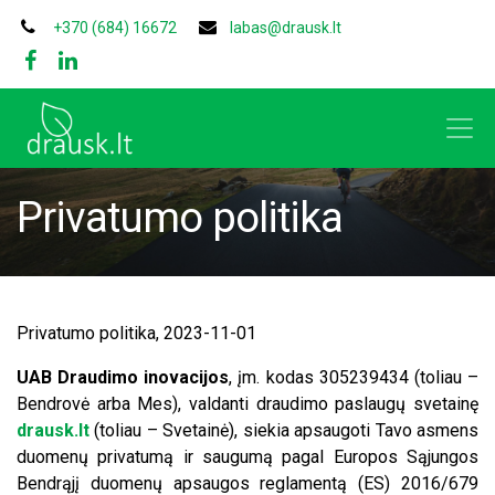
+370 (684) 16672
labas@drausk.lt
Privatumo politika
Privatumo politika, 2023-11-01
UAB Draudimo inovacijos
, įm. kodas 305239434 (toliau –
Bendrovė arba Mes), valdanti draudimo paslaugų svetainę
drausk.lt
(toliau – Svetainė), siekia apsaugoti Tavo asmens
duomenų privatumą ir saugumą pagal Europos Sąjungos
Bendrąjį duomenų apsaugos reglamentą (ES) 2016/679