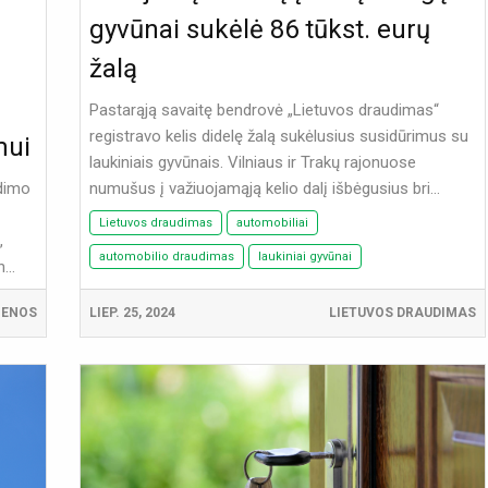
gyvūnai sukėlė 86 tūkst. eurų
žalą
Pastarąją savaitę bendrovė „Lietuvos draudimas“
registravo kelis didelę žalą sukėlusius susidūrimus su
mui
laukiniais gyvūnais. Vilniaus ir Trakų rajonuose
udimo
numušus į važiuojamąją kelio dalį išbėgusius bri...
Lietuvos draudimas
automobiliai
,
automobilio draudimas
laukiniai gyvūnai
...
IENOS
LIEP. 25, 2024
LIETUVOS DRAUDIMAS