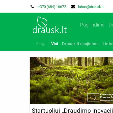
+370 (684) 16672
labas@drausk.lt
Pagrindinis
D
Blogs:
Visi
Drausk.lt naujienos
Liet
Startuoliui „Draudimo inovaci