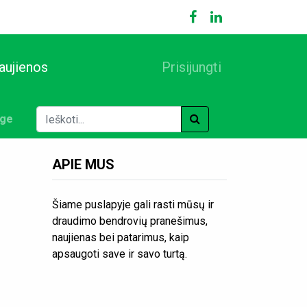
aujienos
Prisijungti
ige
APIE MUS
Šiame puslapyje gali rasti mūsų ir
draudimo bendrovių pranešimus,
naujienas bei patarimus, kaip
apsaugoti save ir savo turtą.