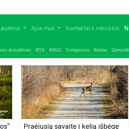
raudimai
Apie mus
Kontaktai ir rekvizitai
N
uvos draudimas
BTA
ERGO
Compensa
Balcia
Gjensid
jos“
Praėjusią savaitę į kelią išbėgę