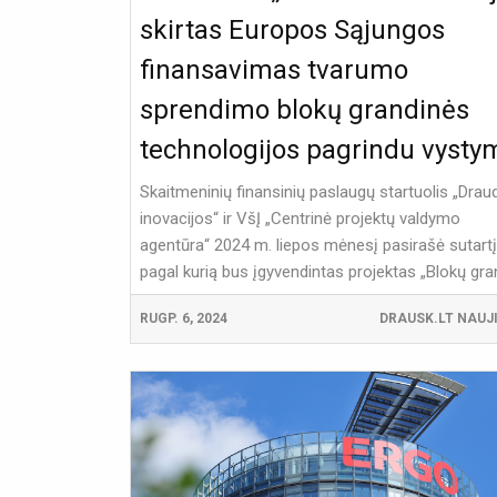
skirtas Europos Sąjungos
finansavimas tvarumo
sprendimo blokų grandinės
technologijos pagrindu vysty
Skaitmeninių finansinių paslaugų startuolis „Dra
inovacijos“ ir VšĮ „Centrinė projektų valdymo
agentūra“ 2024 m. liepos mėnesį pasirašė sutartį
pagal kurią bus įgyvendintas projektas „Blokų gran
RUGP. 6, 2024
DRAUSK.LT NAUJ