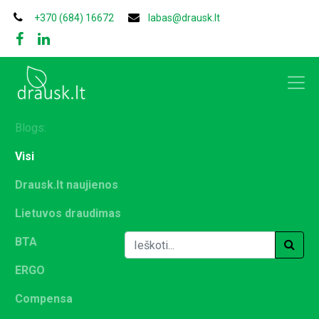
+370 (684) 16672
labas@drausk.lt
Blogs:
Visi
Drausk.lt naujienos
Lietuvos draudimas
BTA
ERGO
Compensa