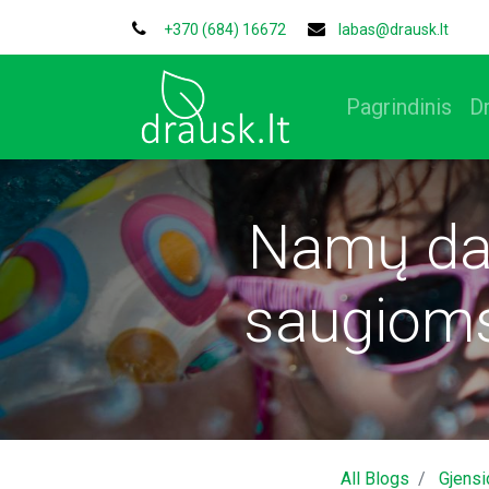
+370 (684) 16672
labas@drausk.lt
Pagrindinis
D
Namų dar
saugioms
All Blogs
Gjensi