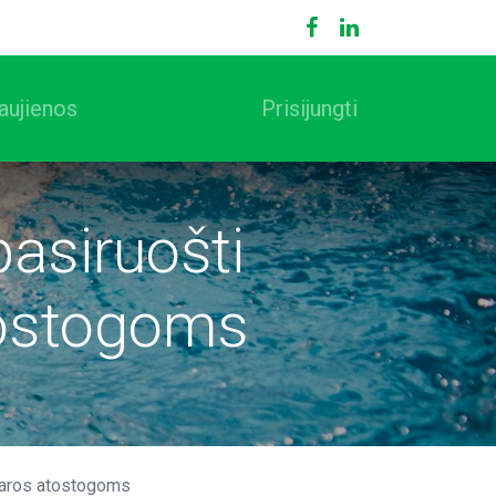
aujienos
Prisijungti
asiruošti
tostogoms
saros atostogoms