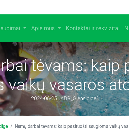
raudimai
Apie mus
Kontaktai ir rekvizitai
N
bai tėvams: kaip p
 vaikų vasaros a
2024-06-25 | ADB „Gjensidige“
dige
Namų darbai tėvams: kaip pasiruošti saugioms vaikų va