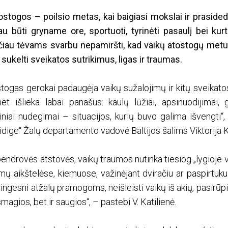
stogos – poilsio metas, kai baigiasi mokslai ir prasided
au būti gryname ore, sportuoti, tyrinėti pasaulį bei ku
čiau tėvams svarbu nepamiršti, kad vaikų atostogų met
ų sukelti sveikatos sutrikimus, ligas ir traumas.
togas gerokai padaugėja vaikų sužalojimų ir kitų sveikatos
t išlieka labai panašus: kaulų lūžiai, apsinuodijimai, 
iniai nudegimai – situacijos, kurių buvo galima išvengti
dige“ Žalų departamento vadovė Baltijos šalims Viktorija Ka
ndrovės atstovės, vaikų traumos nutinka tiesiog „lygioje v
imų aikštelėse, kiemuose, važinėjant dviračiu ar paspirtuku.
ingesni atžalų pramogoms, neišleisti vaikų iš akių, pasirūp
smagios, bet ir saugios“, – pastebi V. Katilienė.