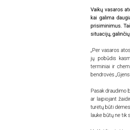
Vaikų vasaros ato
kai galima daugi
prisiminimus. Ta
situacijų, galinči
„Per vasaros atos
jų pobūdis kasme
terminiai ir chem
bendrovės „Gjensi
Pasak draudimo be
ar laipiojant žaid
turėtų būti dėmes
lauke būtų ne tik 