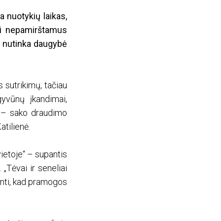
a nuotykių laikas,
rti nepamirštamus
u nutinka daugybė
 sutrikimų, tačiau
gyvūnų įkandimai,
“, – sako draudimo
tilienė.
ietoje“ – supantis
 „Tėvai ir seneliai
inti, kad pramogos