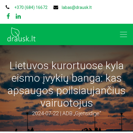
+370 (684) 16672
labas@drausk.lt
Lietuvos kurortuose kyla
eismo įvykių banga: kas
apsaugos poilsiaujančius
vairuotojus
2024-07-22 | ADB „Gjensidige“