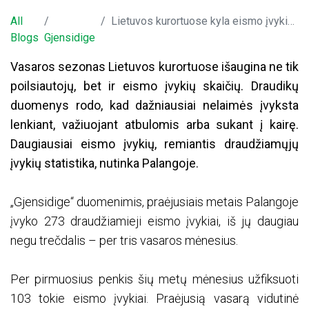
All
Lietuvos kurortuose kyla eismo įvykių banga: kas apsaugos poilsiaujančius vairuotojus
Blogs
Gjensidige
Vasaros sezonas Lietuvos kurortuose išaugina ne tik
poilsiautojų, bet ir eismo įvykių skaičių. Draudikų
duomenys rodo, kad dažniausiai nelaimės įvyksta
lenkiant, važiuojant atbulomis arba sukant į kairę.
Daugiausiai eismo įvykių, remiantis draudžiamųjų
įvykių statistika, nutinka Palangoje.
„Gjensidige“ duomenimis, praėjusiais metais Palangoje
įvyko 273 draudžiamieji eismo įvykiai, iš jų daugiau
negu trečdalis – per tris vasaros mėnesius.
Per pirmuosius penkis šių metų mėnesius užfiksuoti
103 tokie eismo įvykiai. Praėjusią vasarą vidutinė