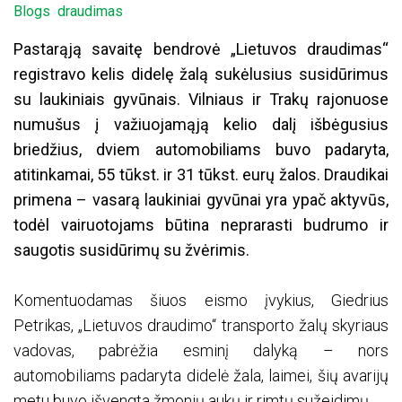
Blogs
draudimas
Pastarąją savaitę bendrovė „Lietuvos draudimas“
registravo kelis didelę žalą sukėlusius susidūrimus
su laukiniais gyvūnais. Vilniaus ir Trakų rajonuose
numušus į važiuojamąją kelio dalį išbėgusius
briedžius, dviem automobiliams buvo padaryta,
atitinkamai, 55 tūkst. ir 31 tūkst. eurų žalos. Draudikai
primena – vasarą laukiniai gyvūnai yra ypač aktyvūs,
todėl vairuotojams būtina neprarasti budrumo ir
saugotis susidūrimų su žvėrimis.
Komentuodamas šiuos eismo įvykius, Giedrius
Petrikas, „Lietuvos draudimo“ transporto žalų skyriaus
vadovas, pabrėžia esminį dalyką – nors
automobiliams padaryta didelė žala, laimei, šių avarijų
metu buvo išvengta žmonių aukų ir rimtų sužeidimų.