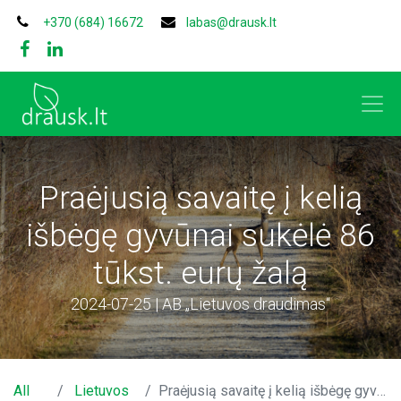
+370 (684) 16672
labas@drausk.lt
Praėjusią savaitę į kelią
išbėgę gyvūnai sukėlė 86
tūkst. eurų žalą
2024-07-25 | AB „Lietuvos draudimas“
All
Lietuvos
Praėjusią savaitę į kelią išbėgę gyvūnai sukėlė 86 tūkst. eurų žalą