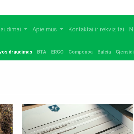
raudimai
Apie mus
Kontaktai ir rekvizitai
N
uvos draudimas
BTA
ERGO
Compensa
Balcia
Gjensid