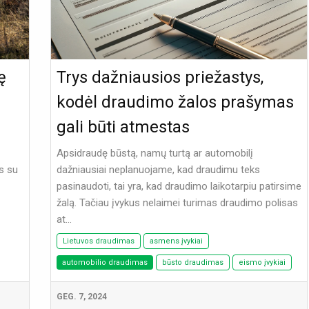
ę
Trys dažniausios priežastys,
kodėl draudimo žalos prašymas
gali būti atmestas
Apsidraudę būstą, namų turtą ar automobilį
us su
dažniausiai neplanuojame, kad draudimu teks
pasinaudoti, tai yra, kad draudimo laikotarpiu patirsime
žalą. Tačiau įvykus nelaimei turimas draudimo polisas
at...
Lietuvos draudimas
asmens įvykiai
automobilio draudimas
būsto draudimas
eismo įvykiai
GEG. 7, 2024