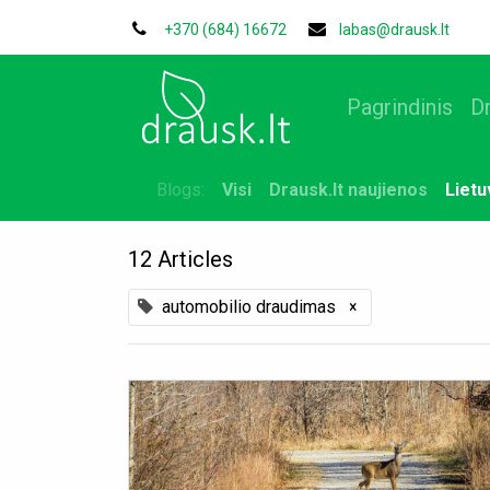
+370 (684) 16672
labas@drausk.lt
Pagrindinis
D
Blogs:
Visi
Drausk.lt naujienos
Liet
12 Articles
automobilio draudimas
×