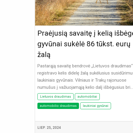
Praėjusią savaitę į kelią išbėg
gyvūnai sukėlė 86 tūkst. eurų
žalą
Pastarąją savaitę bendrovė „Lietuvos draudimas“
registravo kelis didelę žalą sukėlusius susidūrim
laukiniais gyvūnais. Vilniaus ir Trakų rajonuose
numušus į važiuojamąją kelio dalį išbėgusius bri...
Lietuvos draudimas
automobiliai
automobilio draudimas
laukiniai gyvūnai
LIEP. 25, 2024