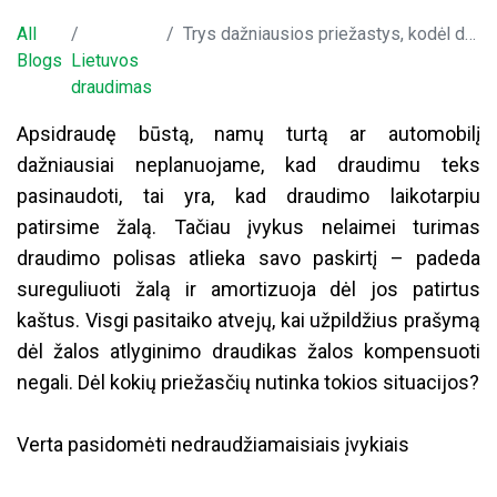
All
Trys dažniausios priežastys, kodėl draudimo žalos prašymas gali būti atmestas
Blogs
Lietuvos
draudimas
Apsidraudę būstą, namų turtą ar automobilį
dažniausiai neplanuojame, kad draudimu teks
pasinaudoti, tai yra, kad draudimo laikotarpiu
patirsime žalą. Tačiau įvykus nelaimei turimas
draudimo polisas atlieka savo paskirtį – padeda
sureguliuoti žalą ir amortizuoja dėl jos patirtus
kaštus. Visgi pasitaiko atvejų, kai užpildžius prašymą
dėl žalos atlyginimo draudikas žalos kompensuoti
negali. Dėl kokių priežasčių nutinka tokios situacijos?
Verta pasidomėti nedraudžiamaisiais įvykiais