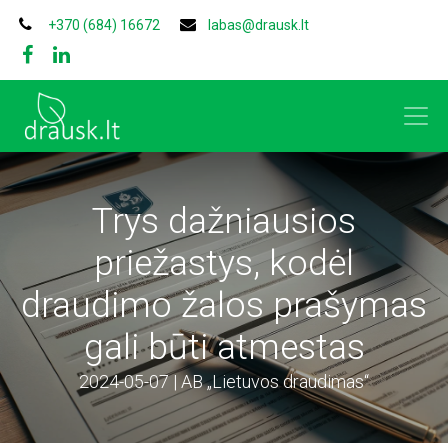
+370 (684) 16672
labas@drausk.lt
Trys dažniausios
priežastys, kodėl
draudimo žalos prašymas
gali būti atmestas
2024-05-07 | AB „Lietuvos draudimas“