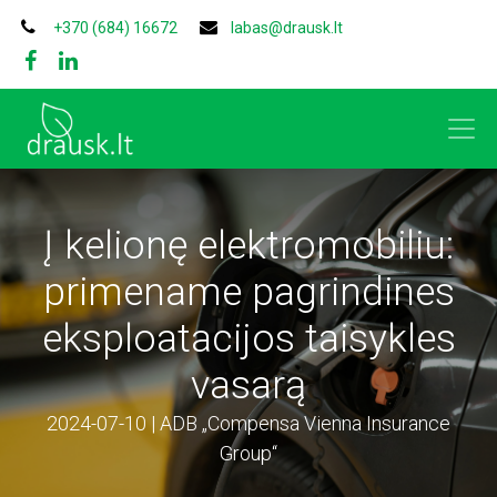
+370 (684) 16672
labas@drausk.lt
Į kelionę elektromobiliu:
primename pagrindines
eksploatacijos taisykles
vasarą
2024-07-10 | ADB „Compensa Vienna Insurance
Group“