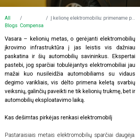
All
Į kelionę elektromobiliu: primename pagrindines eksploatacijos taisykles vasarą
Blogs
Compensa
Vasara – kelionių metas, o gerėjanti elektromobilių
įkrovimo infrastruktūra į jas leistis vis dažniau
paskatina ir šių automobilių savininkus. Ekspertai
pastebi, jog sparčiai tobulėjantys elektromobiliai jau
mažai kuo nusileidžia automobiliams su vidaus
degimo varikliais, vis dėlto primena keletą svarbių
veiksnių, galinčių paveikti ne tik kelionių trukmę, bet ir
automobilių eksploatavimo laiką.
Kas dešimtas pirkėjas renkasi elektromobilį
Pastaraisiais metais elektromobilių sparčiai daugėja.