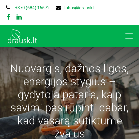
+370 (684) 16672
labas@drausk.lt
Nuovargis, dažnos ligos,
energijos stygius –
gydytoja pataria, kaip
savimi pasirūpinti dabar,
kad vasarą sutiktume
žvalūs