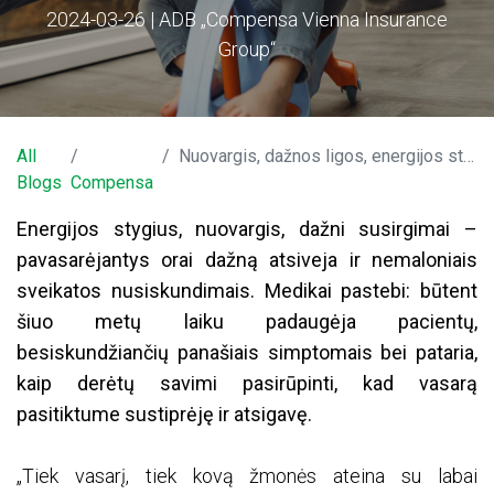
2024-03-26 | ADB „Compensa Vienna Insurance
Group“
All
Nuovargis, dažnos ligos, energijos stygius – gydytoja pataria, kaip savimi pasirūpinti dabar, kad vasarą sutiktume žvalūs
Blogs
Compensa
Energijos stygius, nuovargis, dažni susirgimai –
pavasarėjantys orai dažną atsiveja ir nemaloniais
sveikatos nusiskundimais. Medikai pastebi: būtent
šiuo metų laiku padaugėja pacientų,
besiskundžiančių panašiais simptomais bei pataria,
kaip derėtų savimi pasirūpinti, kad vasarą
pasitiktume sustiprėję ir atsigavę.
„Tiek vasarį, tiek kovą žmonės ateina su labai