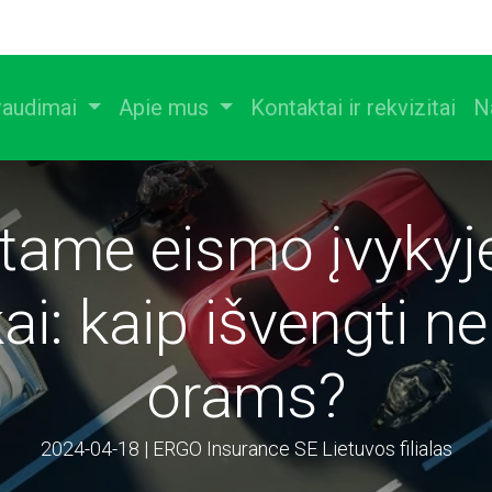
raudimai
Apie mus
Kontaktai ir rekvizitai
N
tame eismo įvykyje
ai: kaip išvengti ne
orams?
2024-04-18 | ERGO Insurance SE Lietuvos filialas