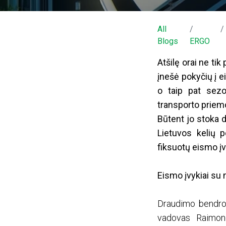
All
Blogs
ERGO
Atšilę orai ne tik
įnešė pokyčių į e
o taip pat sezo
transporto priemo
Būtent jo stoka 
Lietuvos kelių 
fiksuotų eismo įv
Eismo įvykiai su 
Draudimo bendrov
vadovas Raimond