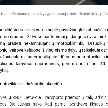
Kas dešimtame eismo įvykyje dalyvauja motociklininkai: kaip išvengti ne
 pripildė parkus ir skverus saule pasidžiaugti skubančiais 
ismo srautus. Gatvėse pastebimai padaugėjo dviratininkų,
ną pradėti nekantraujančių motociklininkų. Draudikų 
nių įvairovė keliuose iš visų eismo dalyvių reikalauja da
dažnai nulemia automobilių susidūrimus su motociklais ir
policijos tarnybos duomenimis, pernai sudarė net 10 p
ykių.
motociklais – dažnai itin skaudūs
ės „ERGO“ Lietuvoje Transporto priemonių žalų admini
as Bieliauskas sako, kad pernai bendrovė fiksavo 