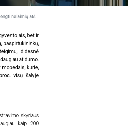
laimių atšilus orams?
gyventojais, bet ir
 paspirtukininkų,
teigimu, didesnė
r daugiau atidumo.
 mopedais, kurie,
roc. visų šalyje
stravimo skyriaus
daugiau kaip 200