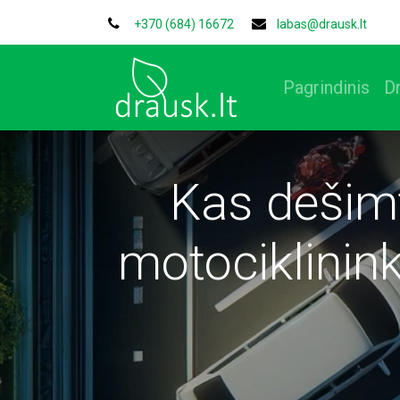
+370 (684) 16672
labas@drausk.lt
Pagrindinis
D
Kas dešim
motociklinink