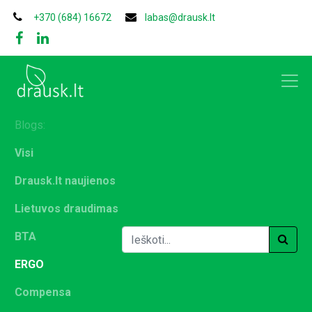
+370 (684) 16672
labas@drausk.lt
Blogs:
Visi
Drausk.lt naujienos
Lietuvos draudimas
BTA
ERGO
Compensa