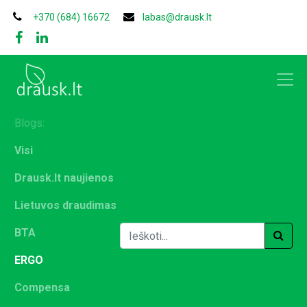
+370 (684) 16672
labas@drausk.lt
Blogs:
Visi
Drausk.lt naujienos
Lietuvos draudimas
BTA
ERGO
Compensa