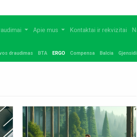
raudimai
Apie mus
Kontaktai ir rekvizitai
N
uvos draudimas
BTA
ERGO
Compensa
Balcia
Gjensid