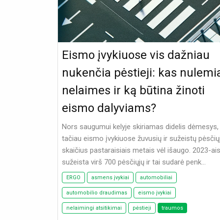
Eismo įvykiuose vis dažniau
nukenčia pėstieji: kas nulemi
nelaimes ir ką būtina žinoti
eismo dalyviams?
Nors saugumui kelyje skiriamas didelis dėmesys,
tačiau eismo įvykiuose žuvusių ir sužeistų pėsčių
skaičius pastaraisiais metais vėl išaugo. 2023-ais
sužeista virš 700 pėsčiųjų ir tai sudarė penk...
ERGO
asmens įvykiai
automobiliai
automobilio draudimas
eismo įvykiai
nelaimingi atsitikimai
pėstieji
traumos