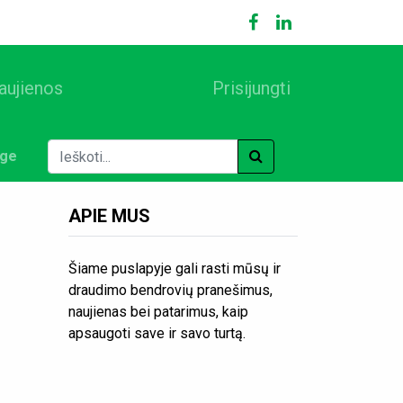
aujienos
Prisijungti
ige
APIE MUS
Šiame puslapyje gali rasti mūsų ir
draudimo bendrovių pranešimus,
naujienas bei patarimus, kaip
apsaugoti save ir savo turtą.