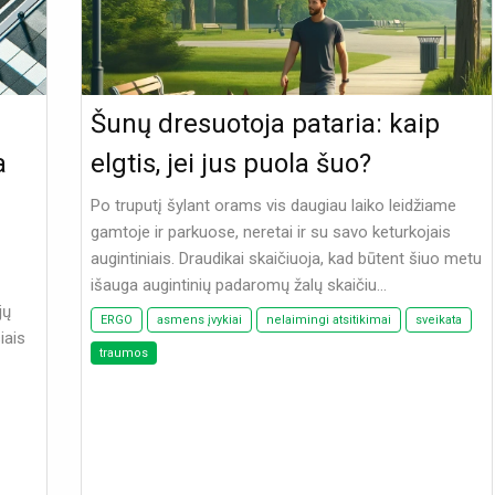
Šunų dresuotoja pataria: kaip
a
elgtis, jei jus puola šuo?
Po truputį šylant orams vis daugiau laiko leidžiame
gamtoje ir parkuose, neretai ir su savo keturkojais
augintiniais. Draudikai skaičiuoja, kad būtent šiuo metu
išauga augintinių padaromų žalų skaičiu...
jų
ERGO
asmens įvykiai
nelaimingi atsitikimai
sveikata
iais
traumos