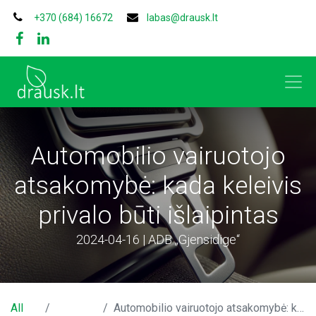
+370 (684) 16672
labas@drausk.lt
Automobilio vairuotojo
atsakomybė: kada keleivis
privalo būti išlaipintas
2024-04-16 | ADB „Gjensidige“
All
Automobilio vairuotojo atsakomybė: kada keleivis privalo būti išlaipintas