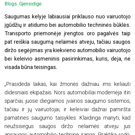
Blogs
Gjensidige
Saugumas kelyje labiausiai priklauso nuo vairuotojo
įgūdžių ir atidumo bei automobilio techninės būklės.
Transporto priemonėje įrengtos oro pagalvės taip
pat reiškia saugumą nelaimės atveju, tačiau saugos
diržo segėjimas yra kiekvieno automobilio vairuotojo
bei keleivio asmeninis pasirinkimas, kuris, deja, ne
visada būna teisingas.
„Prasideda laikas, kai žmonės dažniau ims keliauti
didesniais ekipažais. Nors automobiliai modernėja itin
sparčiai, juose diegiamos įvairios saugumo sistemos,
tačiau ir jų vairuotojai, ir keleiviai dažnai pamiršta
pamatines saugumo taisykles. Klaidinga manyti, kad
neužsisegus saugos diržo nelaimės atveju jus
apsaugos automobilio techninė įranga. Praktika rodo,