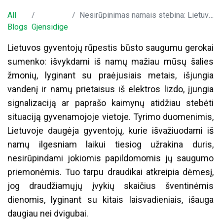
All
Nesirūpinimas namais stebina: Lietuvoje daugėja nenaudojančiųjų jokių būsto saugumo priemonių
Blogs
Gjensidige
Lietuvos gyventojų rūpestis būsto saugumu gerokai
sumenko: išvykdami iš namų mažiau mūsų šalies
žmonių, lyginant su praėjusiais metais, išjungia
vandenį ir namų prietaisus iš elektros lizdo, įjungia
signalizaciją ar paprašo kaimynų atidžiau stebėti
situaciją gyvenamojoje vietoje. Tyrimo duomenimis,
Lietuvoje daugėja gyventojų, kurie išvažiuodami iš
namų ilgesniam laikui tiesiog užrakina duris,
nesirūpindami jokiomis papildomomis jų saugumo
priemonėmis. Tuo tarpu draudikai atkreipia dėmesį,
jog draudžiamųjų įvykių skaičius šventinėmis
dienomis, lyginant su kitais laisvadieniais, išauga
daugiau nei dvigubai.