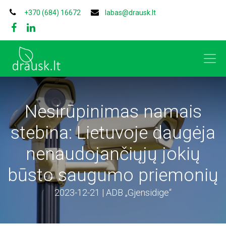
+370 (684) 16672
labas@drausk.lt
Nesirūpinimas namais
stebina: Lietuvoje daugėja
nenaudojančiųjų jokių
būsto saugumo priemonių
2023-12-21 | ADB „Gjensidige“