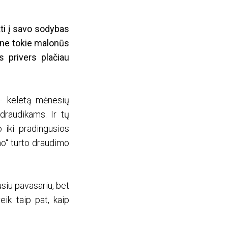
ti į savo sodybas
r ne tokie malonūs
s privers plačiau
– keletą mėnesių
draudikams. Ir tų
 iki pradingusios
mo“ turto draudimo
siu pavasariu, bet
eik taip pat, kaip