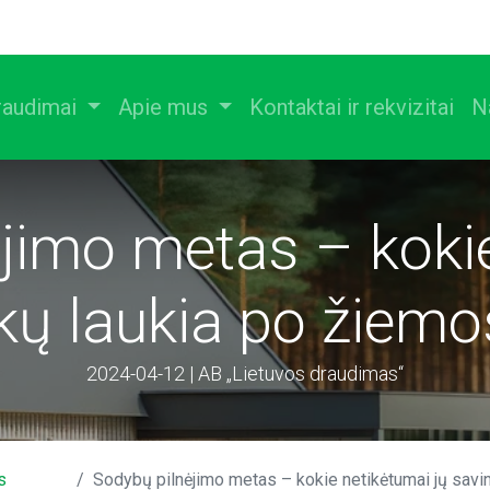
raudimai
Apie mus
Kontaktai ir rekvizitai
N
jimo metas – koki
nkų laukia po žiem
2024-04-12 | AB „Lietuvos draudimas“
s
Sodybų pilnėjimo metas – kokie netikėtumai jų savininkų lau