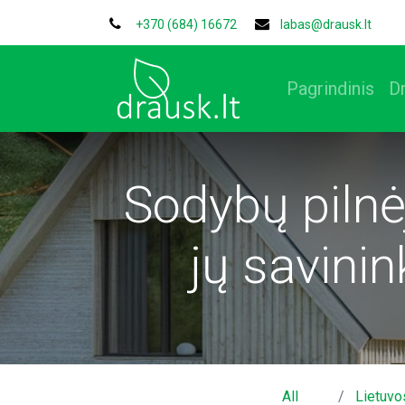
+370 (684) 16672
labas@drausk.lt
Pagrindinis
D
Sodybų pilnė
jų savini
All
Lietuvo