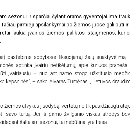
am sezonui ir sparčiai šylant orams gyventojai ima trauk
Tačiau pirmieji apsilankymai po žiemos juose gali būti i
etai laukia įvairios žiemos paliktos staigmenos, kurio
.
sarį pastebime sodybose fiksuojamų žalų suaktyvėjimą 
monės aptinka įvairių netikėtumų, apie kuriuos praneša 
ūti įvairiausių – nuo ant namo stogo užkritusio medžio
uko kepsninės“, – sako Aivaras Tumėnas, „Lietuvos draudi
o žiemos atvykus į sodybą, vertėtų ne tik pasidžiaugti atėju
rėti savo turtą. Jei iš pirmo žvilgsnio viskas atrodys bev
sidedant šaltajam sezonui, tai nebūtinai yra tiesa.