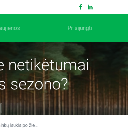
aujienos
Prisijungti
e netikėtumai
os sezono?
kia po žiemos sezono?