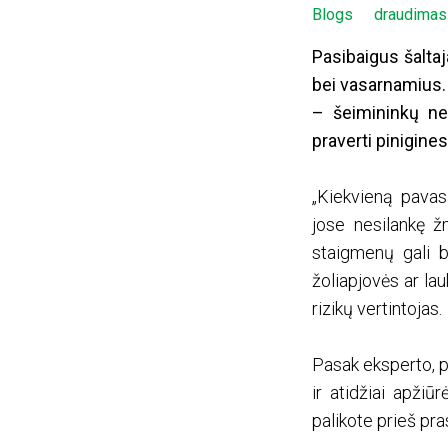
Blogs
draudimas
Pasibaigus šaltaj
bei vasarnamius. 
– šeimininkų ner
praverti pinigines
„Kiekvieną pava
jose nesilankę ž
staigmenų gali b
žoliapjovės ar la
rizikų vertintojas.
Pasak eksperto, p
ir atidžiai apžiū
palikote prieš pra